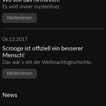
Es wird immer mysteriöser.
Wo
Weiterlesen
soll
das
hinführen?
06.12.2017
Scrooge ist offiziell ein besserer
Mensch!
Das war´s mit der Weihnachtsgeschichte.
Scrooge
Weiterlesen
ist
offiziell
ein
News
besserer