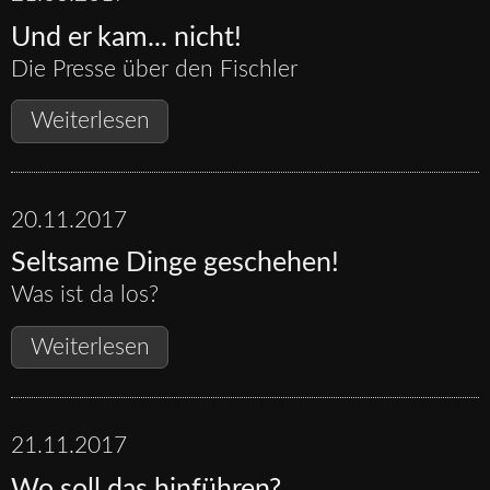
Und er kam... nicht!
Die Presse über den Fischler
Und
Weiterlesen
er
kam...
nicht!
20.11.2017
Seltsame Dinge geschehen!
Was ist da los?
Seltsame
Weiterlesen
Dinge
geschehen!
21.11.2017
Wo soll das hinführen?