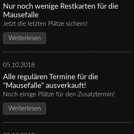
Nur noch wenige Restkarten für die
Mausefalle
Jetzt die letzten Plätze sichern!
Nur
Weiterlesen
noch
wenige
Restkarten
05.10.2018
für
Alle regulären Termine für die
die
"Mausefalle" ausverkauft!
Mausefalle
Noch einige Plätze für den Zusatztermin!
Alle
Weiterlesen
regulären
Termine