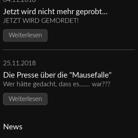
zuschnappt...
Jetzt wird nicht mehr geprobt...
JETZT WIRD GEMORDET!
Jetzt
Weiterlesen
wird
nicht
mehr
25.11.2018
geprobt...
Die Presse über die "Mausefalle"
Wer hätte gedacht, dass es....... war???
Die
Weiterlesen
Presse
über
die
News
"Mausefalle"