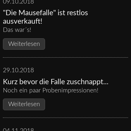
für
09.10.2018
die
"Die Mausefalle" ist restlos
"Mausefalle"
ausverkauft!
ausverkauft!
Das war´s!
"Die
Weiterlesen
Mausefalle"
ist
restlos
29.10.2018
ausverkauft!
Kurz bevor die Falle zuschnappt...
Noch ein paar Probenimpressionen!
Kurz
Weiterlesen
bevor
die
Falle
04.11.2018