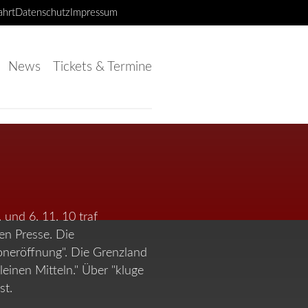
ahrt
Datenschutz
Impressum
News
Tickets & Termine
 und 6. 11. 10 traf
en Presse. Die
oneröffnung". Die Grenzland
einen Mitteln." Über "kluge
st.