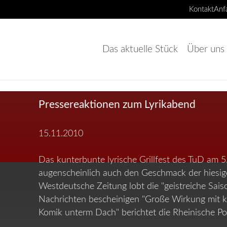
Kontakt
Anf
Navigation
überspringen
Das aktuelle Stück
Über uns
Pressereaktionen zum Lyrikabend
15.11.2010
Das kunterbunte lyrische Grillfest des TuD am 5.
augenscheinlich auch den Geschmack der hiesig
Westdeutsche Zeitung lobt die "geistreiche Sais
Nachrichten bescheinigen "Große Wirkung mit kl
Komik unterm Dach" berichtet die Rheinische Po