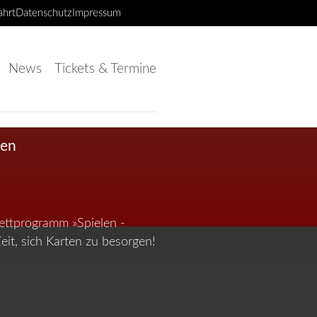
ahrt
Datenschutz
Impressum
News
Tickets & Termine
ren
ettprogramm »Spielen -
it, sich Karten zu besorgen!