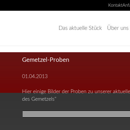
Kontakt
Anf
Navigation
überspringen
Das aktuelle Stück
Über uns
Gemetzel-Proben
01.04.2013
Hier einige Bilder der Proben zu unserer aktuell
des Gemetzels"