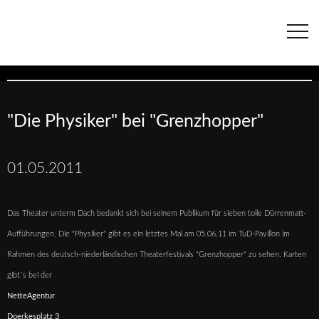
Navigation
überspringen
"Die Physiker" bei "Grenzhopper"
01.05.2011
Das Theater unterm Dach bedankt sich bei seinem Publikum für sieben tolle Dürrenmatt-
Aufführungen. Die "Physiker" gibt es ein letztes Mal am 05.06.11 im TuD-Pavillon im
Rahmen des deutsch-niederländischen Theaterfestivals "Grenzhopper" zu sehen. Karten
gibt´s bei der
NetteAgentur
Doerkesplatz 3